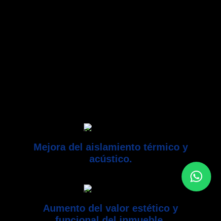
La satisfacción de quienes confían en nosotros es
nuestra mejor carta de presentación. Aluminis Sagana
es sinónimo de confianza, calidad y compromiso.
Nuestro equipo profesional acompaña al cliente en
todo el proceso, desde el asesoramiento inicial hasta
la instalación final.
Mejora del aislamiento térmico y
acústico.
Aumento del valor estético y
funcional del inmueble.