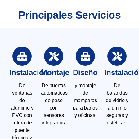
Principales Servicios
Instalación
Montaje
Diseño
Instalaci
De
De puertas
y montaje
De
ventanas
automáticas
de
barandas
de
de paso
mamparas
de vidrio y
aluminio y
con
para baños
aluminio
PVC con
sensores
y oficinas.
seguras y
rotura de
integrados.
estéticas.
puente
térmico y